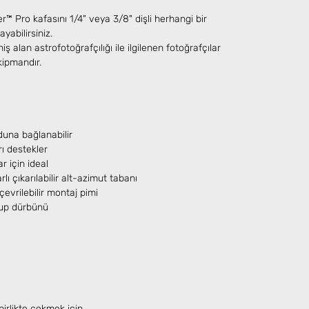
™ Pro kafasını 1/4" veya 3/8" dişli herhangi bir
yabilirsiniz.
 alan astrofotoğrafçılığı ile ilgilenen fotoğrafçılar
kipmandır.
oduna bağlanabilir
rı destekler
r için ideal
lı çıkarılabilir alt-azimut tabanı
 çevrilebilir montaj pimi
utup dürbünü
birlikte çekmek için