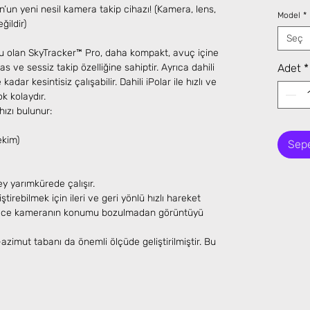
n’un yeni nesil kamera takip cihazı! (Kamera, lens,
Model
*
ğildir)
Seç
onu olan SkyTracker™ Pro, daha kompakt, avuç içine
 ve sessiz takip özelliğine sahiptir. Ayrıca dahili
Adet
*
kadar kesintisiz çalışabilir. Dahili iPolar ile hızlı ve
 kolaydır.
hızı bulunur:
ekim)
Sepe
 yarımkürede çalışır.
ştirebilmek için ileri ve geri yönlü hızlı hareket
ylece kameranın konumu bozulmadan görüntüyü
-azimut tabanı da önemli ölçüde geliştirilmiştir. Bu