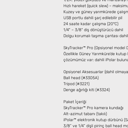
Hızlı hareket (quick slew) – maksi
Kuzey ve güney yarımkürede çalış
USB portlu dahili şarj edilebilir pil
24 saate kadar çalışma (20°C)
1/4" – 3/8" diş dönüştürücü dahil
Dolgu korumalı taşıma çantası dahil
SkyTracker™ Pro (Opsiyonel model Dah
Özellikle Güney Yarımküre’de kutup
çözümümüz var: dahili iPolar bulun
Opsiyonel Aksesuarlar (dahil olmaya
Ball head (#3305A)
Tripod (#3221)
Denge ağırlığı kiti (#3324)
Paket İçeriği
SkyTracker™ Pro kamera kundağı
Alt-azimut tabanı (takılı)
iPolar™ elektronik kutup dürbünü (
3/8” ve 1/4” dişli pirinç ball head mon