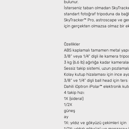
bulunur.
İsterseniz taban olmadan SkyTracker
standart fotoğraf tripoduna da bağla
SkyTracker™ Pro, astroscape ve geniş
için gerçekten olmazsa olmaz bir e
Özellikler
ABS kaplamalı tamamen metal yapı
3/8” veya 1/4” dişli ile kamera trip
3 kg (6.6 lb) ağırlığa kadar kamerala
Sessiz takip sistemi, uzun pozlamala
Kolay kutup hizalaması için ince ayar
3/8” ve 1/4” dişli ball head için ters
Dahili iOptron iPolar™ elektronik k
4 takip hızı:
1X (sideral)
1/2X
güneş
ay
1X: yıldız ve gökyüzü çekimleri için
1/2X: yıldızlı gökyüzü ve manzarayı 