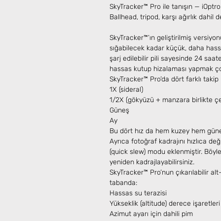
SkyTracker™ Pro ile tanışın — iOptro
Ballhead, tripod, karşı ağırlık dahil de
SkyTracker™’ın geliştirilmiş versiy
sığabilecek kadar küçük, daha hassas
şarj edilebilir pili sayesinde 24 saate 
hassas kutup hizalaması yapmak çok
SkyTracker™ Pro’da dört farklı takip 
1X (sideral)
1/2X (gökyüzü + manzara birlikte ç
Güneş
Ay
Bu dört hız da hem kuzey hem güney
Ayrıca fotoğraf kadrajını hızlıca deği
(quick slew) modu eklenmiştir. Bö
yeniden kadrajlayabilirsiniz.
SkyTracker™ Pro’nun çıkarılabilir alt
tabanda:
Hassas su terazisi
Yükseklik (altitude) derece işaretleri
Azimut ayarı için dahili pim