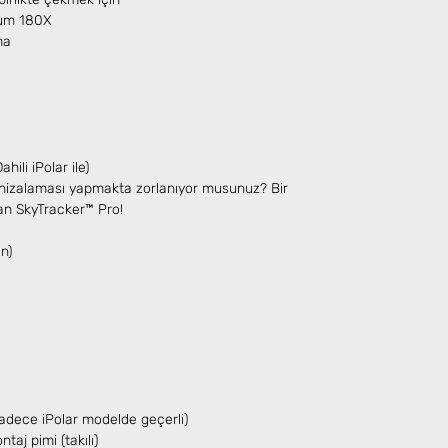
mum 180X
ma
ili iPolar ile)
 hizalaması yapmakta zorlanıyor musunuz? Bir
an SkyTracker™ Pro!
n)
Sadece iPolar modelde geçerli)
taj pimi (takılı)