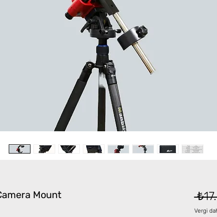
 Camera Mount
 ₺17
Vergi dah