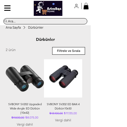
Ara...
Ana Sayfa
Dürbünler
Dürbünler
2 ürün
Filtrele ve Sırala
SVBONY SV202 Upgraded
SVBONY SV202 ED BAK-4
Wide-Angle ED Dürbün
Dürbün10x50
[10x42]
Normal Fiyat
İndirimli Fiyat
₺13.100,00
₺11.135,00
Normal Fiyat
İndirimli Fiyat
₺9.500,00
₺8.075,00
Vergi dahil
Vergi dahil