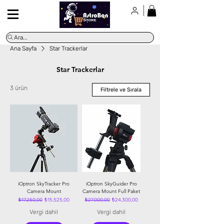
Ara...
Ana Sayfa
Star Trackerlar
Star Trackerlar
3 ürün
Filtrele ve Sırala
iOptron SkyTracker Pro
iOptron SkyGuider Pro
Camera Mount
Camera Mount Full Paket
Normal Fiyat
İndirimli Fiyat
Normal Fiyat
İndirimli Fiyat
₺17.250,00
₺15.525,00
₺27.000,00
₺24.300,00
Vergi dahil
Vergi dahil