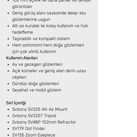
102 mm açıklık ile daha parlak ve detaylı
görüntüler
Geniş görüş alanı sayesinde deep-sky
gözlemlerine uygun
Alt-az kundak ile kolay kullanım ve hızlı
hedefleme
Taşınabilir ve kompakt sistem
Hem astronomi hem doğa gözlemleri
için çok yönlü kullanım
Kullanım Alanları
Ay ve gezegen gözlemleri
Açık kümeler ve geniş alan derin uzay
objeleri
Gündüz doğa gözlemleri
Seyahat ve mobil gözlem
Set İçeriği
Svbony SV225 Alt-Az Mount
Svbony SV225T Tripod
Svbony SV48P 102mm Refractor
SV179 Dot Finder
SV135 Zoom Eyepiece