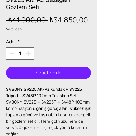
Gözlem Seti
Normal
İndirimli
 ₺41.000,00 
₺34.850,00
Fiyat
Fiyat
Vergi dahil
Adet
*
Sepete Ekle
SVBONY SV225 Alt-Az Kundak + SV225T
Tripod + SV48P 102mm Teleskop Seti
SVBONY SV225 + SV225T + SV48P 102mm
kombinasyonu,
geniş görüş alanı, yüksek ışık
toplama gücü ve taşınabilirlik
sunan dengeli
bir gözlem setidir. Hem gökyüzü hem de
yeryüzü gözlemleri için çok yönlü kullanım
sağlar.