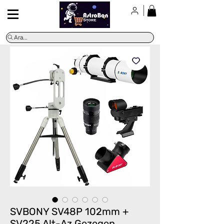
Ara...
SVBONY SV48P 102mm +
SV225 Alt-Az Gezegen