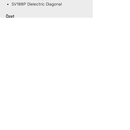
SV188P Dielectric Diagonal
Özet
Bu set,
geniş alan ve çok yönlü gözlem
isteyen kullanıcılar için taşınabilir ama güçlü
bir çözüm
sunar. SV48P’nin ışık gücü,
SV225’in hassas kontrolü ve SV225T
tripodun pratikliği ile dengeli bir gözlem
deneyimi sağlar.
Henüz Değerlendirme Yok
Fikirlerinizi paylaşın. İlk değerlendirmeyi siz
yazın.
Değerlendirme Yap
Benzer Ürünler