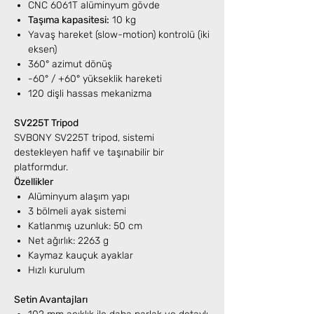
CNC 6061T alüminyum gövde
Taşıma kapasitesi:
10 kg
Yavaş hareket (slow-motion) kontrolü (iki
eksen)
360° azimut dönüş
-60° / +60° yükseklik hareketi
120 dişli hassas mekanizma
SV225T Tripod
SVBONY SV225T tripod, sistemi
destekleyen hafif ve taşınabilir bir
platformdur.
Özellikler
Alüminyum alaşım yapı
3 bölmeli ayak sistemi
Katlanmış uzunluk: 50 cm
Net ağırlık: 2263 g
Kaymaz kauçuk ayaklar
Hızlı kurulum
Setin Avantajları