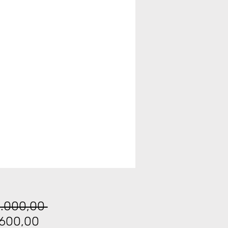
Normal
.000,00 
İndirimli
Fiyat
.600,00