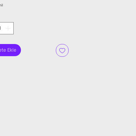
Fiyat
il
te Ekle