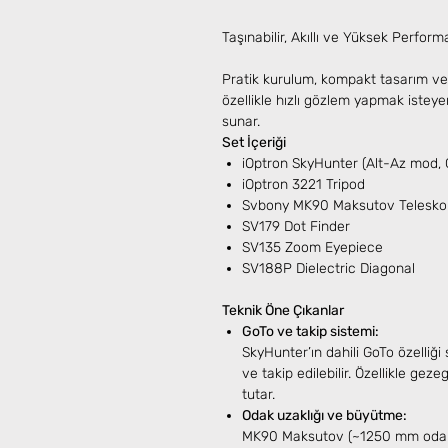
Taşınabilir, Akıllı ve Yüksek Perfor
Pratik kurulum, kompakt tasarım ve ak
özellikle hızlı gözlem yapmak isteye
sunar.
Set İçeriği
iOptron SkyHunter (Alt-Az mod, 
iOptron 3221 Tripod
Svbony MK90 Maksutov Telesko
SV179 Dot Finder
SV135 Zoom Eyepiece
SV188P Dielectric Diagonal
Teknik Öne Çıkanlar
GoTo ve takip sistemi:
SkyHunter’ın dahili GoTo özelliği
ve takip edilebilir. Özellikle ge
tutar.
Odak uzaklığı ve büyütme:
MK90 Maksutov (~1250 mm odak u