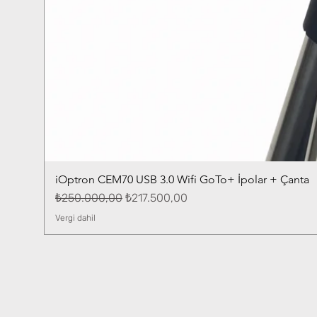
iOptron CEM70 USB 3.0 Wifi GoTo+ İpolar + Çanta
Normal Fiyat
İndirimli Fiyat
₺250.000,00
₺217.500,00
Vergi dahil