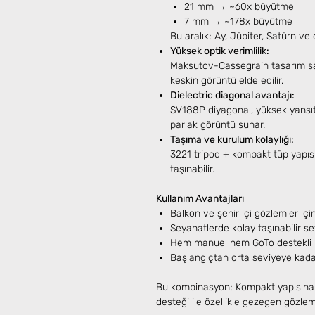
21 mm → ~60x büyütme
7 mm → ~178x büyütme
Bu aralık; Ay, Jüpiter, Satürn ve
Yüksek optik verimlilik:
Maksutov-Cassegrain tasarım sa
keskin görüntü elde edilir.
Dielectric diagonal avantajı:
SV188P diyagonal, yüksek yansıtm
parlak görüntü sunar.
Taşıma ve kurulum kolaylığı:
3221 tripod + kompakt tüp yapısı 
taşınabilir.
Kullanım Avantajları
Balkon ve şehir içi gözlemler için
Seyahatlerde kolay taşınabilir s
Hem manuel hem GoTo destekli 
Başlangıçtan orta seviyeye kadar
Bu kombinasyon; Kompakt yapısın
desteği ile özellikle gezegen gözle