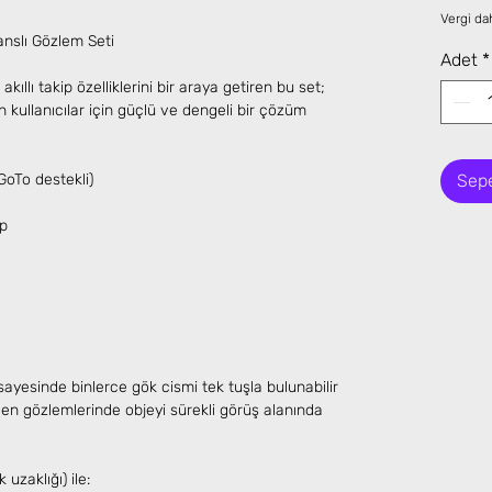
Vergi dah
manslı Gözlem Seti
Adet
*
ıllı takip özelliklerini bir araya getiren bu set;
n kullanıcılar için güçlü ve dengeli bir çözüm
GoTo destekli)
Sepe
p
 sayesinde binlerce gök cismi tek tuşla bulunabilir
zegen gözlemlerinde objeyi sürekli görüş alanında
zaklığı) ile: