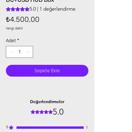
5.0 | 1 değerlendirme
1 değerlendirmeye göre beş yıldız üzerinden hesaplanan pu
Fiyat
₺4.500,00
Vergi dahil
Adet
*
Sepete Ekle
Değerlendirmeler
5.0
5 üzerinden 5 yıldız
5
1