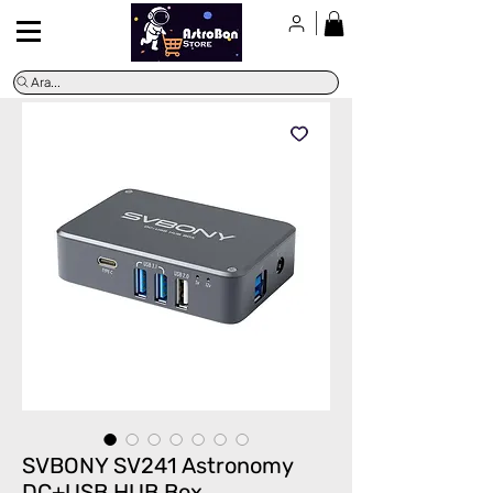
Ara...
SVBONY SV241 Astronomy
DC+USB HUB Box