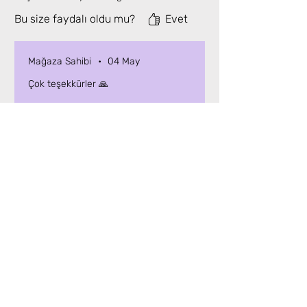
Bu size faydalı oldu mu?
Evet
Mağaza Sahibi
•
04 May
Çok teşekkürler 🙏
Benzer Ürünler