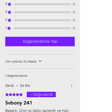
4
0
3
0
2
0
1
0
Değerlendirme Yap
Tüm yıldızlar, En Alakalı
1 değerlendirme
Deniz
•
26 Nis
Doğrulandı
5 üzerinden 5 yıldız
Svbony 241
Başarılı.. Ürün iyi..Satıcı gunenilir ve hızlı..