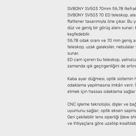
SVBONY SV503 70mm f/6.78 Refrak
SVBONY SV503 70 ED teleskop, alan eğ
flattener tasarımıyla öne çıkar. Bu
düz ve geniş bir görüş alanı sunar;
keşfedebilir.
f/6.78 odak oranı ve 70 mm geniş 
teleskop, uzak galaksiler, nebulalar 
sunar.
ED cam içeren bu teleskop, yalnızc
zamanda ışık geçirgenliğini de artırır
Kaba ayar düğmesi, optik sistemin hı
odaklama yapılmasına imkân verir. 
etmek için hassas odaklama sağlar v
CNC işleme teknolojisi, dişler ve ba
uyumunu sağlar; optik eksen sapması
Geri çekilebilir lens siperliği (dew sh
ve ihtiyaçlara göre uzatılıp kısaltılabi