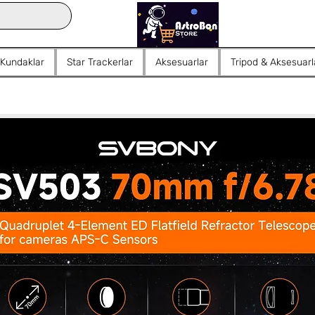
 Kundaklar
Star Trackerlar
Aksesuarlar
Tripod & Aksesuarl