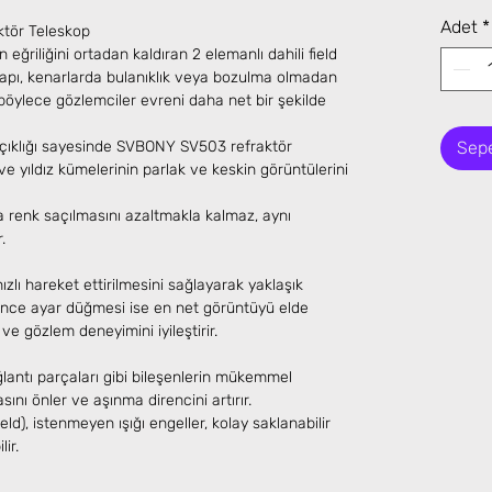
Adet
*
tör Teleskop
riliğini ortadan kaldıran 2 elemanlı dahili field
 yapı, kenarlarda bulanıklık veya bozulma olmadan
 böylece gözlemciler evreni daha net bir şekilde
açıklığı sayesinde SVBONY SV503 refraktör
Sepe
ve yıldız kümelerinin parlak ve keskin görüntülerini
a renk saçılmasını azaltmakla kalmaz, aynı
.
zlı hareket ettirilmesini sağlayarak yaklaşık
İnce ayar düğmesi ise en net görüntüyü elde
e gözlem deneyimini iyileştirir.
ğlantı parçaları gibi bileşenlerin mükemmel
nı önler ve aşınma direncini artırır.
ield), istenmeyen ışığı engeller, kolay saklanabilir
lir.