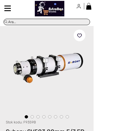
Ara...
Stok kodu: F9359B