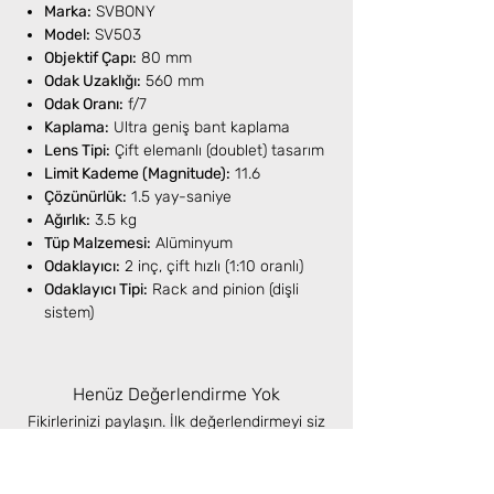
Marka:
SVBONY
Model:
SV503
Objektif Çapı:
80 mm
Odak Uzaklığı:
560 mm
Odak Oranı:
f/7
Kaplama:
Ultra geniş bant kaplama
Lens Tipi:
Çift elemanlı (doublet) tasarım
Limit Kademe (Magnitude):
11.6
Çözünürlük:
1.5 yay-saniye
Ağırlık:
3.5 kg
Tüp Malzemesi:
Alüminyum
Odaklayıcı:
2 inç, çift hızlı (1:10 oranlı)
Odaklayıcı Tipi:
Rack and pinion (dişli
sistem)
Henüz Değerlendirme Yok
Fikirlerinizi paylaşın. İlk değerlendirmeyi siz
yazın.