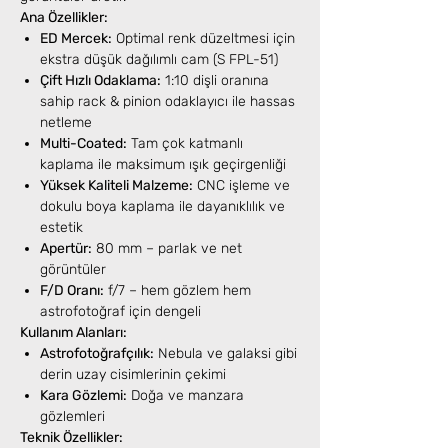
Ana Özellikler:
ED Mercek:
Optimal renk düzeltmesi için
ekstra düşük dağılımlı cam (S FPL-51)
Çift Hızlı Odaklama:
1:10 dişli oranına
sahip rack & pinion odaklayıcı ile hassas
netleme
Multi-Coated:
Tam çok katmanlı
kaplama ile maksimum ışık geçirgenliği
Yüksek Kaliteli Malzeme:
CNC işleme ve
dokulu boya kaplama ile dayanıklılık ve
estetik
Apertür:
80 mm – parlak ve net
görüntüler
F/D Oranı:
f/7 – hem gözlem hem
astrofotoğraf için dengeli
Kullanım Alanları:
Astrofotoğrafçılık:
Nebula ve galaksi gibi
derin uzay cisimlerinin çekimi
Kara Gözlemi:
Doğa ve manzara
gözlemleri
Teknik Özellikler: