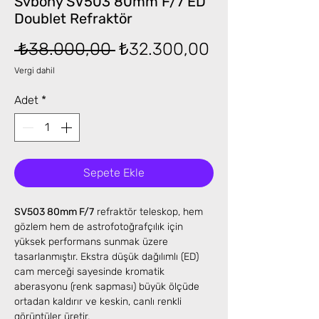
Svbony SV503 80mm F/7 ED
Doublet Refraktör
Normal
İndirimli
 ₺38.000,00 
₺32.300,00
Fiyat
Fiyat
Vergi dahil
Adet
*
Sepete Ekle
SV503 80mm F/7
refraktör teleskop, hem
gözlem hem de astrofotoğrafçılık için
yüksek performans sunmak üzere
tasarlanmıştır. Ekstra düşük dağılımlı (ED)
cam merceği sayesinde kromatik
aberasyonu (renk sapması) büyük ölçüde
ortadan kaldırır ve keskin, canlı renkli
görüntüler üretir.