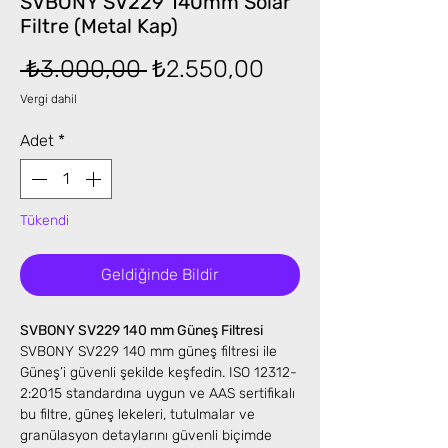
SVBONY SV229 140mm Solar
Filtre (Metal Kap)
Normal
İndirimli
 ₺3.000,00 
₺2.550,00
Fiyat
Fiyat
Vergi dahil
Adet
*
Tükendi
Geldiğinde Bildir
SVBONY SV229 140 mm Güneş Filtresi
SVBONY SV229 140 mm güneş filtresi ile
Güneş’i güvenli şekilde keşfedin. ISO 12312-
2:2015 standardına uygun ve AAS sertifikalı
bu filtre, güneş lekeleri, tutulmalar ve
granülasyon detaylarını güvenli biçimde