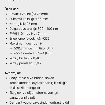
Özellikler:
Boyut: 1.25 inç (31.75 mm)
Substrat kalınlığı: 1.85 mm
Net açıklık: 26 mm
Dalga boyu aralığı: 300–1100 nm
FWHM (OIII ve Hα): 7 nm
Engelleme (blocking): >OD5
Maksimum geçirgenlik:
500.7 nm’de T > %90 (OIII)
656.3 nm’de T > %94 (Hα)
Yüzey kalitesi: 60/40
Yüzey paralelliği: 1/4λ
Avantajlar:
Sodyum ve cıva buharlı sokak
lambalarından kaynaklanan ışık kirliliğini
etkili şekilde engeller
Skyglow ve diğer istenmeyen ışık
parazitlerini azaltır
Dar bant yapısı sayesinde kontrastı ciddi