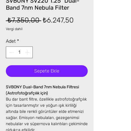
SVBONY SV220 1.25" Dual-
Band 7nm Nebula Filter
Normal
İndirimli
 ₺7.350,00 
₺6.247,50
Fiyat
Fiyat
Vergi dahil
Adet
*
Sepete Ekle
SVBONY Dual-Band 7nm Nebula Filtresi
(Astrofotoğrafçılık için)
Bu dar bant filtre, özellikle astrofotoğrafçılık
için tasarlanmıştır ve yoğun ışık kirliliği
altında bile renkli görüntüler elde etmenizi
sağlar. Emisyon nebulaları, gezegenimsi
nebulalar ve süpernova kalıntıları çekiminde
oldukça etkilidir.