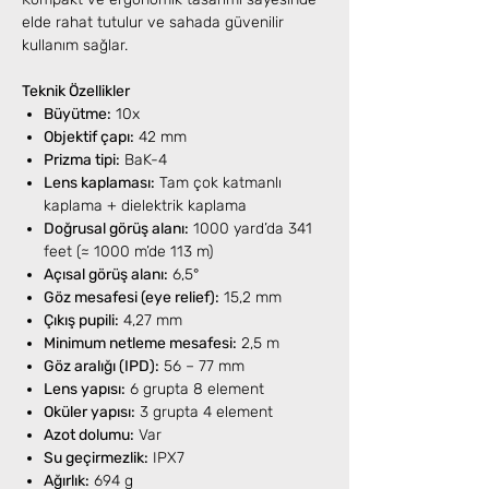
elde rahat tutulur ve sahada güvenilir
kullanım sağlar.
Teknik Özellikler
Büyütme:
10x
Objektif çapı:
42 mm
Prizma tipi:
BaK-4
Lens kaplaması:
Tam çok katmanlı
kaplama + dielektrik kaplama
Doğrusal görüş alanı:
1000 yard’da 341
feet (≈ 1000 m’de 113 m)
Açısal görüş alanı:
6,5°
Göz mesafesi (eye relief):
15,2 mm
Çıkış pupili:
4,27 mm
Minimum netleme mesafesi:
2,5 m
Göz aralığı (IPD):
56 – 77 mm
Lens yapısı:
6 grupta 8 element
Oküler yapısı:
3 grupta 4 element
Azot dolumu:
Var
Su geçirmezlik:
IPX7
Ağırlık:
694 g