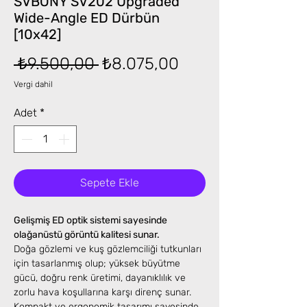
SVBONY SV202 Upgraded
Wide-Angle ED Dürbün
[10x42]
Normal
İndirimli
 ₺9.500,00 
₺8.075,00
Fiyat
Fiyat
Vergi dahil
Adet
*
Sepete Ekle
Gelişmiş ED optik sistemi sayesinde
olağanüstü görüntü kalitesi sunar.
Doğa gözlemi ve kuş gözlemciliği tutkunları
için tasarlanmış olup; yüksek büyütme
gücü, doğru renk üretimi, dayanıklılık ve
zorlu hava koşullarına karşı direnç sunar.
Kompakt ve ergonomik tasarımı sayesinde