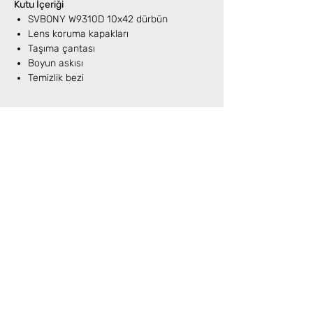
Kutu İçeriği
SVBONY W9310D 10x42 dürbün
Lens koruma kapakları
Taşıma çantası
Boyun askısı
Temizlik bezi
Henüz Değerlendirme Yok
Fikirlerinizi paylaşın. İlk değerlendirmeyi siz
yazın.
Değerlendirme Yap
Benzer Ürünler