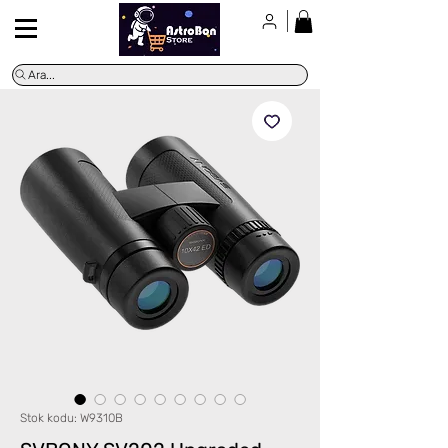
Ara...
Stok kodu: W9310B