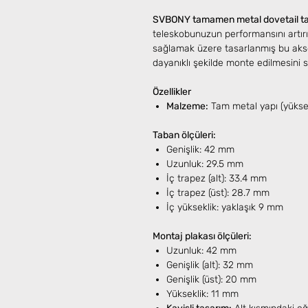
SVBONY tamamen metal dovetail tab
teleskobunuzun performansını artı
sağlamak üzere tasarlanmış bu aks
dayanıklı şekilde monte edilmesini s
Özellikler
Malzeme:
Tam metal yapı (yüksek
Taban ölçüleri:
Genişlik: 42 mm
Uzunluk: 29.5 mm
İç trapez (alt): 33.4 mm
İç trapez (üst): 28.7 mm
İç yükseklik: yaklaşık 9 mm
Montaj plakası ölçüleri:
Uzunluk: 42 mm
Genişlik (alt): 32 mm
Genişlik (üst): 20 mm
Yükseklik: 11 mm