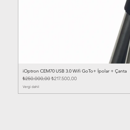
iOptron CEM70 USB 3.0 Wifi GoTo+ İpolar + Çanta
Normal Fiyat
İndirimli Fiyat
₺250.000,00
₺217.500,00
Vergi dahil