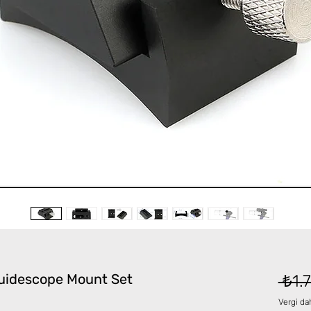
idescope Mount Set
 ₺1.
Vergi dah