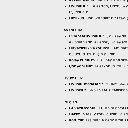
Kavisli tasarım:
Alt kısmındaki eğ
Uyumluluk:
Celestron, Orion, Sky
uyumludur
Hızlı kurulum:
Standart hızlı tak-
Avantajlar
Evrensel uyumluluk:
Çok sayıda m
ekipmanlarını eklemeyi kolaylaştı
Dayanıklılık ve koruma:
Tam metal
bulucu dürbün için güvenli
Kolay kurulum:
Hızlı bağlantı si
Çok yönlülük:
Teleskobunuza ikin
Uyumluluk
Uyumlu modeller:
SVBONY SV48
Uyumsuz:
SV503 serisi teleskop
İpuçları
Güvenli montaj:
Kullanım öncesi
Bakım:
Metal yüzeyi düzenli olar
Koruma:
Taşıma ve depolama sıra