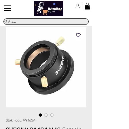
Ara...
Stok kodu: W9165A