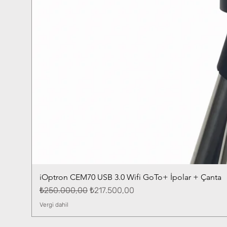
iOptron CEM70 USB 3.0 Wifi GoTo+ İpolar + Çanta
Normal Fiyat
İndirimli Fiyat
₺250.000,00
₺217.500,00
Vergi dahil