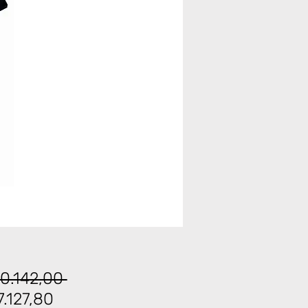
Normal
0.142,00 
İndirimli
Fiyat
.127,80