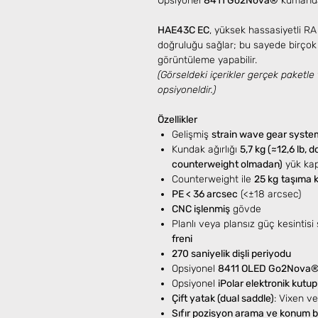
Opsiyonel
8411 Go2Nova®
kumandas
HAE43C EC
, yüksek hassasiyetli R
doğruluğu sağlar; bu sayede birçok 
görüntüleme yapabilir.
(Görseldeki içerikler gerçek paketle 
opsiyoneldir.)
Özellikler
Gelişmiş
strain wave gear syste
Kundak ağırlığı
5,7 kg (≈12,6 lb, d
counterweight olmadan)
yük kap
Counterweight ile
25 kg
taşıma k
PE < 36 arcsec
(<±18 arcsec)
CNC işlenmiş
gövde
Planlı veya plansız güç kesintisi
freni
270 saniyelik dişli periyodu
Opsiyonel
8411 OLED Go2Nova® 
Opsiyonel
iPolar elektronik kutu
Çift yatak (dual saddle)
: Vixen v
Sıfır pozisyon arama ve konum 