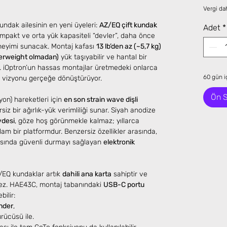
Vergi dah
ndak ailesinin en yeni üyeleri:
AZ/EQ çift kundak
Adet
*
kompakt ve orta yük kapasiteli “devler”, daha önce
neyimi sunacak. Montaj kafası
13 lb’den az (~5,7 kg)
terweight olmadan)
yük taşıyabilir ve hantal bir
z. iOptron’un hassas montajlar üretmedeki onlarca
60 gün iç
 vizyonu gerçeğe dönüştürüyor.
Ön S
on) hareketleri için
en son strain wave dişli
z bir ağırlık-yük verimliliği sunar. Siyah anodize
vdesi
, göze hoş görünmekle kalmaz; yıllarca
m bir platformdur. Benzersiz özellikler arasında,
ırasında güvenli durmayı sağlayan
elektronik
/EQ kundaklar artık
dahili ana karta
sahiptir ve
mez. HAE43C, montaj tabanındaki
USB-C portu
bilir:
der
,
rücüsü ile.