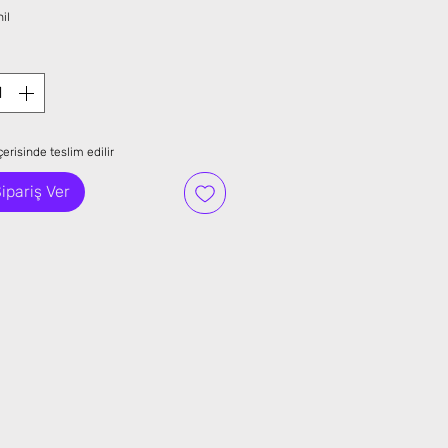
Fiyat
il
erisinde teslim edilir
ipariş Ver