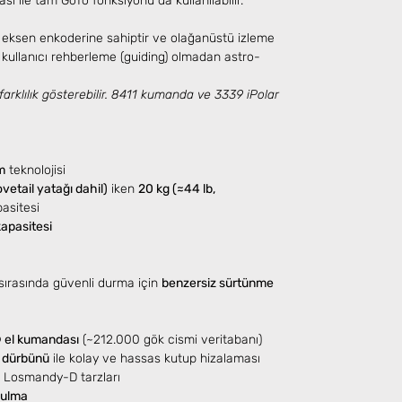
ı ile tam GoTo fonksiyonu da kullanılabilir.
A eksen enkoderine sahiptir ve olağanüstü izleme
kullanıcı rehberleme (guiding) olmadan astro-
farklılık gösterebilir. 8411 kumanda ve 3339 iPolar
m
teknolojisi
ovetail yatağı dahil)
iken
20 kg (≈44 lb,
asitesi
apasitesi
 sırasında güvenli durma için
benzersiz sürtünme
el kumandası
(~212.000 gök cismi veritabanı)
p dürbünü
ile kolay ve hassas kutup hizalaması
e Losmandy-D tarzları
bulma