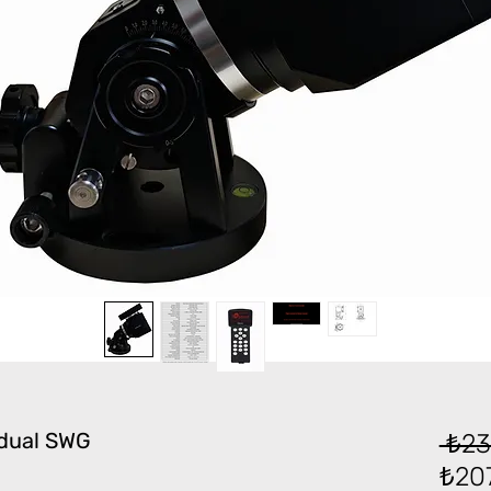
dual SWG
 ₺23
₺207