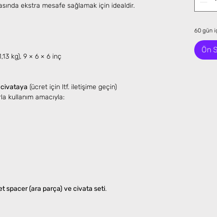
rasında ekstra mesafe sağlamak için idealdir.
60 gün iç
Ön S
1,13 kg), 9 × 6 × 6 inç
i civataya
(ücret için ltf. iletişime geçin)
la kullanım amacıyla:
et spacer (ara parça) ve civata seti
.