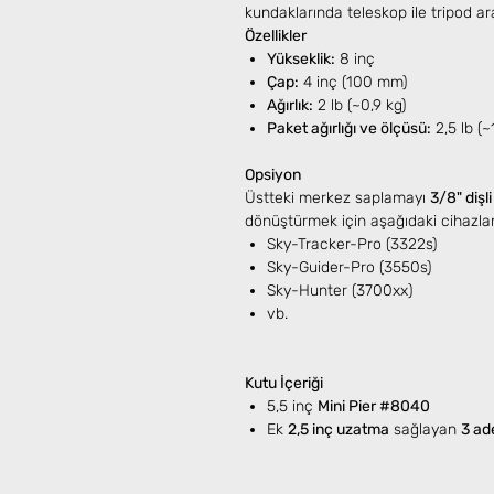
kundaklarında teleskop ile tripod a
Özellikler
Yükseklik:
8 inç
Çap:
4 inç (100 mm)
Ağırlık:
2 lb (~0,9 kg)
Paket ağırlığı ve ölçüsü:
2,5 lb (~
Opsiyon
Üstteki merkez saplamayı
3/8" dişl
dönüştürmek için aşağıdaki cihazlar
Sky-Tracker-Pro (3322s)
Sky-Guider-Pro (3550s)
Sky-Hunter (3700xx)
vb.
Kutu İçeriği
5,5 inç
Mini Pier #8040
Ek
2,5 inç uzatma
sağlayan
3 ad