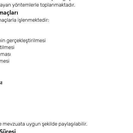
mayan yöntemlerle toplanmaktadır.
maçları
maçlarla işlenmektedir:
in gerçekleştirilmesi
tilmesi
nması
lmesi
ı
e mevzuata uygun şekilde paylaşılabilir.
Süresi