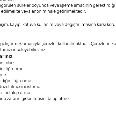
ta öngörülen süreler boyunca veya işleme amacının gerektirdiğ
 edilmekte veya anonim hale getirilmektedir.
erişim, kayıp, kötüye kullanım veya değiştirilmesine karşı koru
geliştirmek amacıyla çerezler kullanılmaktadır. Çerezlerin k
yfamızı inceleyebilirsiniz.
rınız
nıcılar;
iğini öğrenme
etme
madığını öğrenme
 düzeltilmesini isteme
esini talep etme
nde zararın giderilmesini talep etme