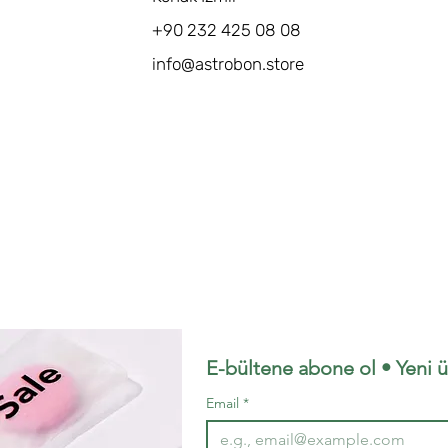
+90 232 425 08 08
info@astrobon.store
E-bültene abone ol • Yeni ü
Email
*