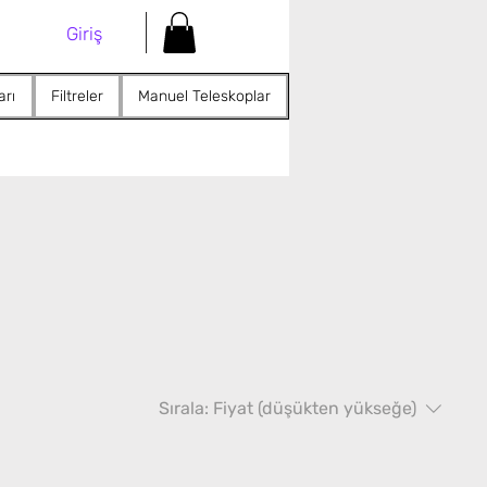
Giriş
arı
Filtreler
Manuel Teleskoplar
Sırala:
Fiyat (düşükten yükseğe)