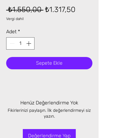
Normal
İndirimli
 ₺1.550,00 
₺1.317,50
Fiyat
Fiyat
Vergi dahil
Adet
*
Sepete Ekle
Henüz Değerlendirme Yok
Fikirlerinizi paylaşın. İlk değerlendirmeyi siz
yazın.
Değerlendirme Yap