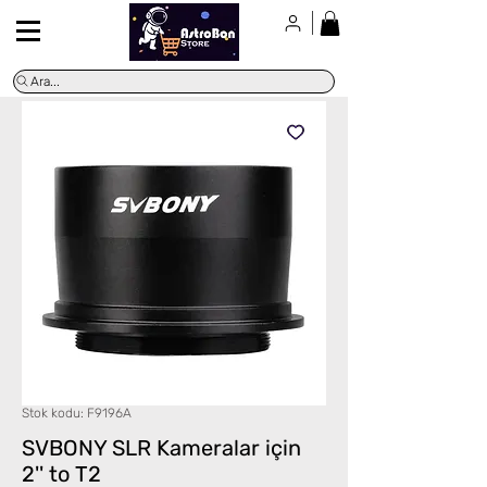
Ara...
Stok kodu: F9196A
SVBONY SLR Kameralar için
2'' to T2