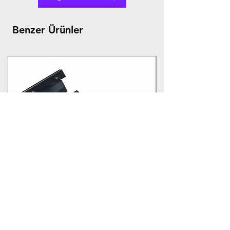
Benzer Ürünler
iOptron CEM70 USB 3.0 Wifi GoTo+ İpolar +
Çanta