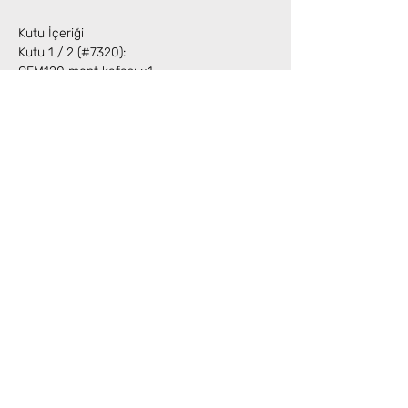
Kutu İçeriği
Kutu 1 / 2 (#7320):
CEM120 mont kafası ×1
Go2Nova 8407 V2 el kontrolcüsü ×1
El kontrol kablosu ×1
Ağırlık mili ×1
Aksesuar paketi ×1
Kutu 2 / 2 (#7325):
10 kg karşı ağırlık ×2
Henüz Değerlendirme Yok
Fikirlerinizi paylaşın. İlk değerlendirmeyi siz
yazın.
Değerlendirme Yap