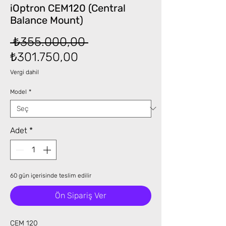
iOptron CEM120 (Central
Balance Mount)
Normal
 ₺355.000,00 
İndirimli
Fiyat
₺301.750,00
Fiyat
Vergi dahil
Model
*
Adet
*
60 gün içerisinde teslim edilir
Ön Sipariş Ver
CEM 120