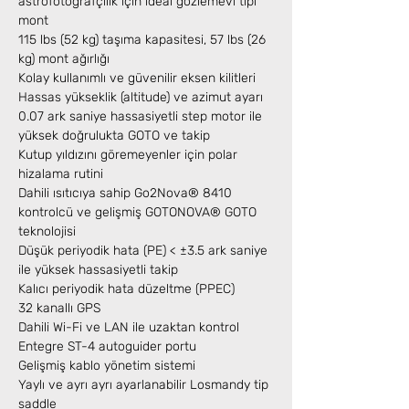
astrofotoğrafçılık için ideal gözlemevi tipi
mont
115 lbs (52 kg) taşıma kapasitesi, 57 lbs (26
kg) mont ağırlığı
Kolay kullanımlı ve güvenilir eksen kilitleri
Hassas yükseklik (altitude) ve azimut ayarı
0.07 ark saniye hassasiyetli step motor ile
yüksek doğrulukta GOTO ve takip
Kutup yıldızını göremeyenler için polar
hizalama rutini
Dahili ısıtıcıya sahip Go2Nova® 8410
kontrolcü ve gelişmiş GOTONOVA® GOTO
teknolojisi
Düşük periyodik hata (PE) < ±3.5 ark saniye
ile yüksek hassasiyetli takip
Kalıcı periyodik hata düzeltme (PPEC)
32 kanallı GPS
Dahili Wi-Fi ve LAN ile uzaktan kontrol
Entegre ST-4 autoguider portu
Gelişmiş kablo yönetim sistemi
Yaylı ve ayrı ayrı ayarlanabilir Losmandy tip
saddle