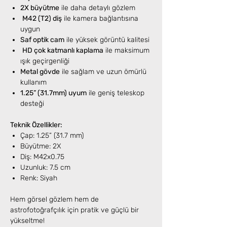
2X büyütme
ile daha detaylı gözlem
M42 (T2) diş
ile kamera bağlantısına
uygun
Saf optik cam
ile yüksek görüntü kalitesi
HD çok katmanlı kaplama
ile maksimum
ışık geçirgenliği
Metal gövde
ile sağlam ve uzun ömürlü
kullanım
1.25” (31.7mm) uyum
ile geniş teleskop
desteği
Teknik Özellikler:
Çap: 1.25” (31.7 mm)
Büyütme: 2X
Diş: M42x0.75
Uzunluk: 7.5 cm
Renk: Siyah
Hem görsel gözlem hem de
astrofotoğrafçılık için pratik ve güçlü bir
yükseltme!