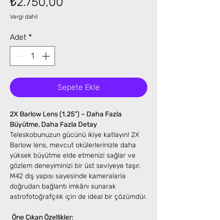
Fiyat
₺2.750,00
Vergi dahil
Adet
*
Sepete Ekle
2X Barlow Lens (1.25”) – Daha Fazla
Büyütme, Daha Fazla Detay
Teleskobunuzun gücünü ikiye katlayın! 2X
Barlow lens, mevcut okülerlerinizle daha
yüksek büyütme elde etmenizi sağlar ve
gözlem deneyiminizi bir üst seviyeye taşır.
M42 diş yapısı sayesinde kameralarla
doğrudan bağlantı imkânı sunarak
astrofotoğrafçılık için de ideal bir çözümdür.
Öne Çıkan Özellikler: