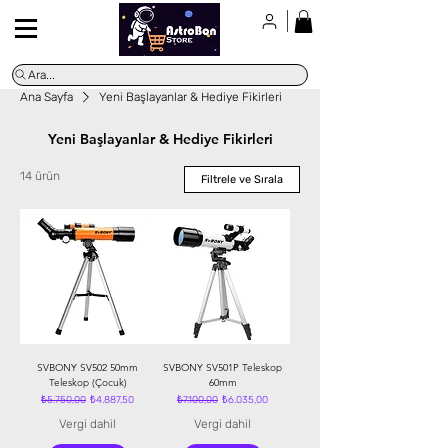
Ara...
Ana Sayfa
Yeni Başlayanlar & Hediye Fikirleri
Yeni Başlayanlar & Hediye Fikirleri
14 ürün
Filtrele ve Sırala
SVBONY SV502 50mm
SVBONY SV501P Teleskop
Teleskop (Çocuk)
60mm
Normal Fiyat
İndirimli Fiyat
Normal Fiyat
İndirimli Fiyat
₺5.750,00
₺4.887,50
₺7.100,00
₺6.035,00
Vergi dahil
Vergi dahil